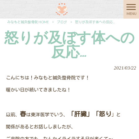
MENU
みなもと鍼灸整骨院 HOME
>
ブログ
>
怒りが及ぼす体への反応…
怒りが及ぼす体への
反応…
2021/03/22
こんにちは！みなもと鍼灸整骨院です！
暖かい日が続いてきましたね！
春
「肝臓」「怒り
以前、
は東洋医学でいう、
」と
関係があるとお話ししましたが、
ご来院の方でも、なんかイライラする日が多くて～